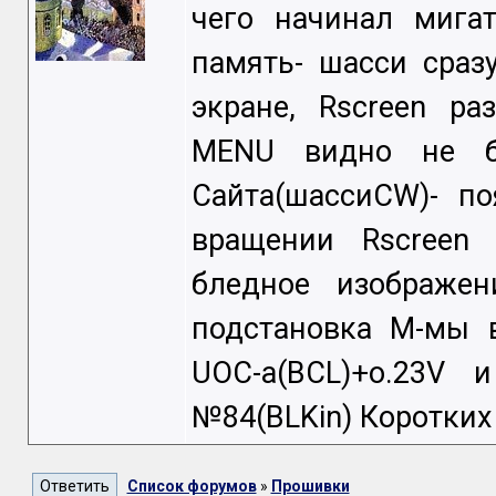
чего начинал мигат
память- шасси сраз
экране, Rscreen ра
MENU видно не б
Сайта(шассиCW)- по
вращении Rscreen
бледное изображен
подстановка М-мы 
UOC-а(BCL)+o.23V 
№84(BLKin) Коротких
Список форумов
»
Прошивки