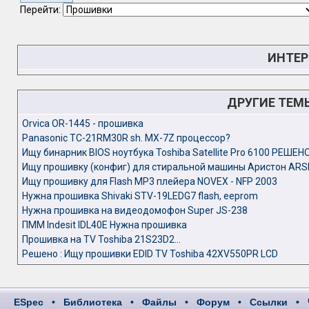
Перейти:
ИНТЕР
ДРУГИЕ ТЕМ
Orvica OR-1445 - прошивка
Panasonic TC-21RM30R sh. MX-7Z процессор?
Ищу бинарник BIOS ноутбука Toshiba Satellite Pro 6100 РЕШЕН
Ищу прошивку (конфиг) для стиральной машины Аристон ARS
Ищу прошивку для Flash MP3 плейера NOVEX - NFP 2003
Нужна прошивка Shivaki STV-19LEDG7 flash, eeprom
Нужна прошивка на видеодомофон Super JS-238
ПММ Indesit IDL40E Нужна прошивка
Прошивка на TV Toshiba 21S23D2...
Решено : Ищу прошивки EDID TV Toshiba 42XV550PR LCD
ESpec
•
Библиотека
•
Файлы
•
Форум
•
Ссылки
•