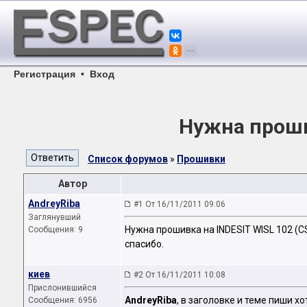
Регистрация
•
Вход
Нужна прошив
Список форумов
»
Прошивки
Автор
AndreyRiba
#1 От 16/11/2011 09:06
Заглянувший
Нужна прошивка на INDESIT WISL 102 (C
Сообщения: 9
спасибо.
киев
#2 От 16/11/2011 10:08
Прислонившийся
AndreyRiba
, в заголовке и теме пиши х
Сообщения: 6956