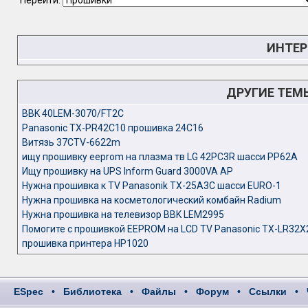
Перейти:
ИНТЕР
ДРУГИЕ ТЕМ
BBK 40LEM-3070/FT2C
Panasonic TX-PR42C10 прошивка 24C16
Витязь 37CTV-6622m
ищу прошивку eeprom на плазма тв LG 42PC3R шасси PP62A
Ищу прошивку на UPS Inform Guard 3000VA AP
Нужна прошивка к TV Panasonik TX-25A3C шасси EURO-1
Нужна прошивка на косметологический комбайн Radium
Нужна прошивка на телевизор BBK LEM2995
Помогите с прошивкой EEPROM на LCD TV Panasonic TX-LR32X
прошивка принтера HP1020
ESpec
•
Библиотека
•
Файлы
•
Форум
•
Ссылки
•