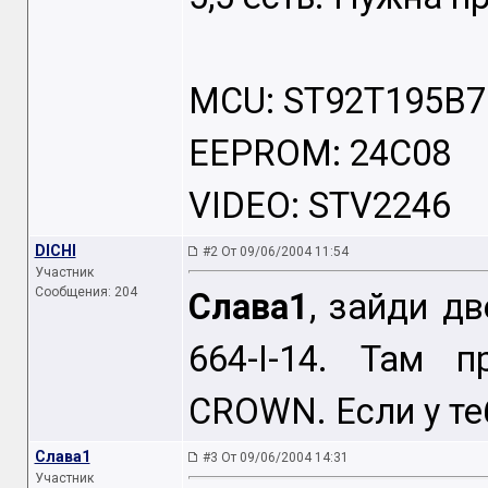
MCU: ST92T195B7
EEPROM: 24C08
VIDEO: STV2246
DICHI
#2 От 09/06/2004 11:54
Участник
Сообщения: 204
Слава1
, зайди дв
664-I-14. Там 
CROWN. Если у те
Слава1
#3 От 09/06/2004 14:31
Участник