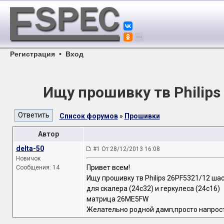
Регистрация
•
Вход
Ищу прошивку тв Philips
Список форумов
»
Прошивки
Автор
delta-50
#1 От 28/12/2013 16:08
Новичок
Привет всем!
Сообщения: 14
Ищу прошивку тв Philips 26PF5321/12 ша
для скалера (24c32) и геркулеса (24c16)
матрица 26ME5FW
Желательно родной дамп,просто напрост