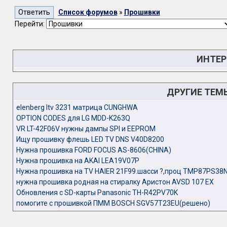
Список форумов
»
Прошивки
Перейти:
ИНТЕР
ДРУГИЕ ТЕМ
elenberg ltv 3231 матрица CUNGHWA
OPTION CODES для LG MDD-K263Q
VR LT-42F06V нужны дампы SPI и EEPROM
Ищу прошивку флешь LED TV DNS V40D8200
Нужна прошивка FORD FOCUS AS-8606(CHINA)
Нужна прошивка на AKAI LEA19V07P
Нужна прошивка на TV HAIER 21F99.шасси ?,проц TMP87PS38
нужна прошивка родная на стиралку Аристон AVSD 107 EX
Обновления с SD-карты Panasonic TH-R42PV70K
помогите с прошивкой ПММ BOSCH SGV57T23EU(решено)