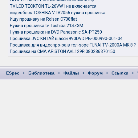
TV LCD TECKTON TL-26VW1 не включается
видеоблок TOSHIBA VTV2056 нужна прошивка
Ищу прошивку на Rolsen C708flat
Нужна прошивка tv Tоshibа 21SZ3M
Нужна прошивка на DVD Panasonic SA-PT250
Прошивка JVC КИТАЙ шасси 990DVD PB-000990-001-04
Прошивка для видеопро-ра в тел-зоре FUNAI TV-2000A MK 8 ?
Прошивка на СМА ARISTON AVL129R 080286370150.
ESpec
•
Библиотека
•
Файлы
•
Форум
•
Ссылки
•