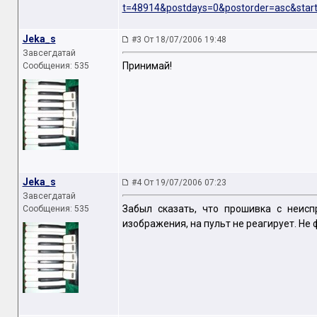
t=48914&postdays=0&postorder=asc&sta
Jeka_s
#3 От 18/07/2006 19:48
Завсегдатай
Принимай!
Сообщения: 535
Jeka_s
#4 От 19/07/2006 07:23
Завсегдатай
Забыл сказать, что прошивка с неисп
Сообщения: 535
изображения, на пульт не реагирует. Не 