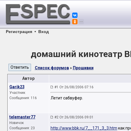
Регистрация
•
Вход
домашний кинотеатр B
Список форумов
»
Прошивки
Автор
Garik23
#1 От 26/08/2006 07:16
Участник
Летит сабвуфер.
Сообщения: 116
telemaster77
#2 От 26/08/2006 09:01
Новичок
http://www.bbk.ru/7__171_3_3.htm
как пр
Сообщения: 23