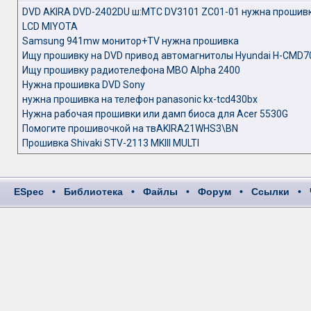
DVD AKIRA DVD-2402DU ш:MTC DV3101 ZC01-01 нужна прошивк
LCD MIYOTA
Samsung 941mw монитор+TV нужна прошивка
Ищу прошивку на DVD привод автомагнитолы Hyundai H-CMD7
Ищу прошивку радиотелефона MBO Alpha 2400
Нужна прошивка DVD Sony
нужна прошивка на телефон panasonic kx-tcd430bx
Нужна рабочая прошивки или дамп биоса для Acer 5530G
Помогите прошивочкой на твAKIRA21WHS3\BN
Прошивка Shivaki STV-2113 MKIII MULTI
ESpec
•
Библиотека
•
Файлы
•
Форум
•
Ссылки
•