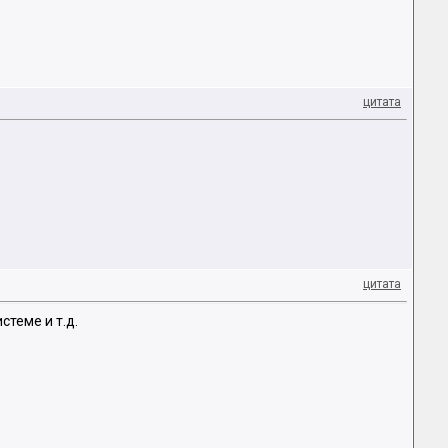
цитата
цитата
стеме и т.д.