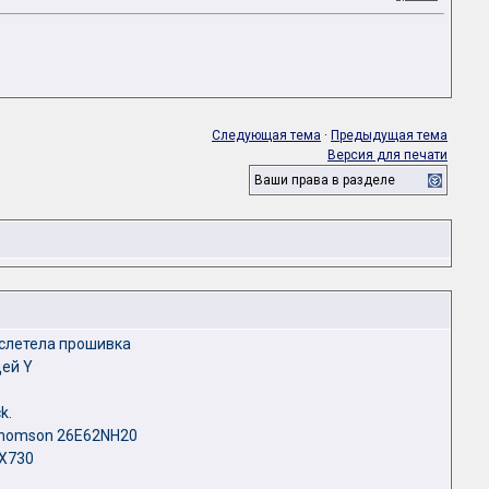
Следующая тема
·
Предыдущая тема
Версия для печати
Ваши права в разделе
 слетела прошивка
ей Y
k.
Thomson 26E62NH20
FX730