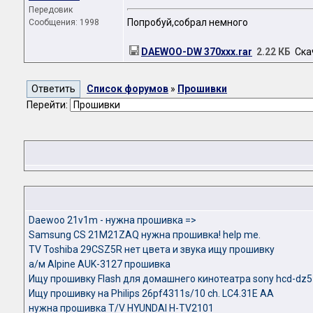
Передовик
Попробуй,собрал немного
Сообщения: 1998
DAEWOO-DW 370xxx.rar
2.22 КБ
Скач
Список форумов
»
Прошивки
Перейти:
Daewoo 21v1m - нужна прошивка =>
Samsung CS 21M21ZAQ нужна прошивка! help me.
TV Toshiba 29CSZ5R нет цвета и звука ищу прошивку
а/м Alpine AUK-3127 прошивка
Ищу прошивку Flash для домашнего кинотеатра sony hcd-dz
Ищу прошивку на Philips 26pf4311s/10 ch. LC4.31E AA
нужна прошивка T/V HYUNDAI H-TV2101