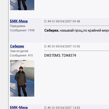
БМК-Миха
#4 От 08/04/2007 09:48
Передовик
Сибиряк
, называй проц,по крайней мер
Сообщения: 1998
Сибиряк
#5 От 09/04/2007 10:30
Завсегдатай
DW370M3; TDA8374
Сообщения: 410
БМК-Миха
#6 От 09/04/2007 14:55