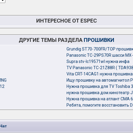
ИНТЕРЕСНОЕ ОТ ESPEC
ДРУГИЕ ТЕМЫ РАЗДЕЛА
ПРОШИВКИ
Grundig ST70-700FR/TOP прошив
Panasonic TC-29PS70R шасси MX-
Supra stv-lc19571wl нужна инфа
TV Panasonic TC-21Z88R ( TDA93
Vita CRT-14CAG1 нужна прошивка
ING
Ищу прошивку на автомагнитол P
12
Нужна прошивка для TV Toshiba 
нужна прошивка дом.кинотеатр JV
Нужна прошивка на атлант СМА 
Ребята, помогите восстановить D
Чат