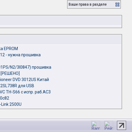
Ваши права в разделе
ка EPROM
12 - нужна прошивка
81PS/N2/3I0847) прошивка
 [РЕШЕНО]
ioneer DVD 3012US Китай
32SL738R для USB
C TH-S66 с испр. раб.АС3
60с82
-Link 2500U