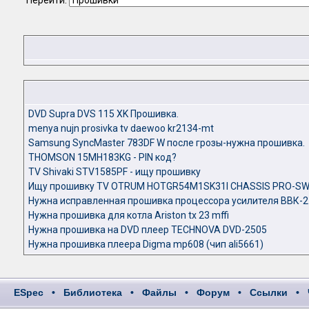
Перейти:
DVD Supra DVS 115 XK Прошивка.
menya nujn prosivka tv daewoo kr2134-mt
Samsung SyncMaster 783DF W после грозы-нужна прошивка.
THOMSON 15MH183KG - PIN код?
TV Shivaki STV1585PF - ищу прошивку
Ищу прошивку TV OTRUM HOTGR54M1SK31I CHASSIS PRO-SW
Нужна исправленная прошивка процессора усилителя ВВК-2
Нужна прошивка для котла Ariston tx 23 mffi
Нужна прошивка на DVD плеер TECHNOVA DVD-2505
Нужна прошивка плеера Digma mp608 (чип ali5661)
ESpec
•
Библиотека
•
Файлы
•
Форум
•
Ссылки
•