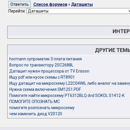
Список форумов
»
Даташиты
Перейти:
ИНТЕР
ДРУГИЕ ТЕМ
hormann супроматик 3 плата питания
Вопрос по транзистору 2SC2688L
Даташит нужен процессора от TV Erisson
Ищу pdf или кусок схемы с RT8901
Ищу датащит на микросхему L22C04W6, либо аналог на замен
Нужна схема включения SM1251.PDF
Помогите найти микросхему PT6312BLQ dvd SOKOL S1412-K
ПОМОГИТЕ ОПОЗНАТЬ МС
помогите розпознать микросхему
чем заменить диод V20120