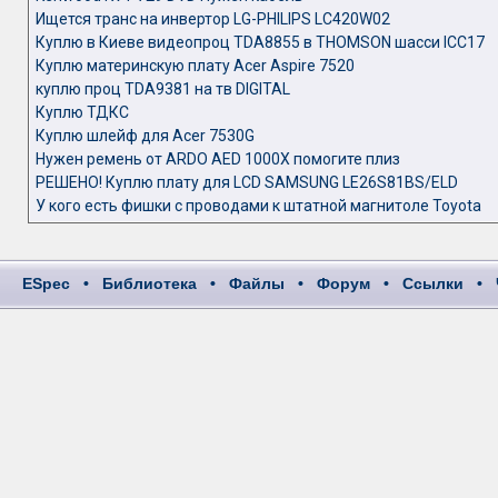
Ищется транс на инвертор LG-PHILIPS LC420W02
Куплю в Киеве видеопроц TDA8855 в THOMSON шасси ICC17
Куплю материнскую плату Acer Aspire 7520
куплю проц TDA9381 на тв DIGITAL
Куплю ТДКС
Куплю шлейф для Acer 7530G
Нужен ремень от ARDO AED 1000X помогите плиз
РЕШЕНО! Куплю плату для LCD SAMSUNG LE26S81BS/ELD
У кого есть фишки с проводами к штатной магнитоле Toyota
ESpec
•
Библиотека
•
Файлы
•
Форум
•
Ссылки
•