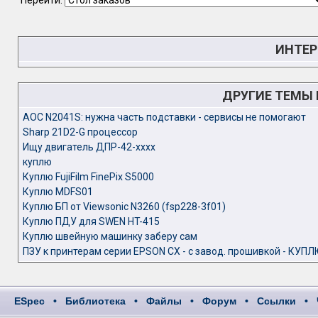
Перейти:
ИНТЕР
ДРУГИЕ ТЕМЫ
AOC N2041S: нужна часть подставки - сервисы не помогают
Sharp 21D2-G процессор
Ищу двигатель ДПР-42-хххх
куплю
Куплю FujiFilm FinePix S5000
Куплю MDFS01
Куплю БП от Viewsonic N3260 (fsp228-3f01)
Куплю ПДУ для SWEN HT-415
Куплю швейную машинку заберу сам
ПЗУ к принтерам серии EPSON CX - с завод. прошивкой - КУПЛ
ESpec
•
Библиотека
•
Файлы
•
Форум
•
Ссылки
•