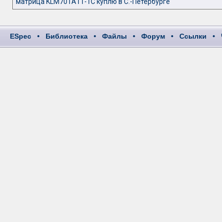
матрица KLM701A11-1C куплю в С.-Петербурге
ESpec
•
Библиотека
•
Файлы
•
Форум
•
Ссылки
•