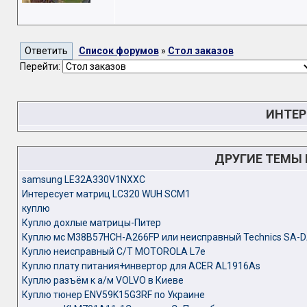
Список форумов
»
Стол заказов
Перейти:
ИНТЕР
ДРУГИЕ ТЕМЫ
samsung LE32A330V1NXXC
Интересует матриц LC320 WUH SCM1
куплю
Куплю дохлые матрицы-Питер
Куплю мc M38B57HCH-A266FP или неисправный Technics SA-
Куплю неисправный С/Т MOTOROLA L7e
Куплю плату питания+инвертор для ACER AL1916As
Куплю разъём к а/м VOLVO в Киеве
Куплю тюнер ENV59K15G3RF по Украине