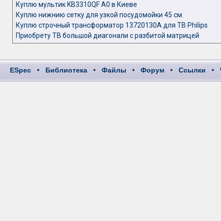
Куплю мультик KB3310QF А0 в Киеве
Куплю нижнию сетку для узкой посудомойки 45 см.
Куплю строчный трансформатор 13720130A для ТВ Philips
Приобрету TB бoльшой диагонали с разбитой матрицей
ESpec
•
Библиотека
•
Файлы
•
Форум
•
Ссылки
•