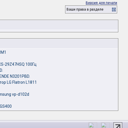
Версия для печати
Ваши права в разделе
CM1
CS-29Z47HSQ 100Гц
D.
ENDE N3201PBD.
ор LG Flatron L1811
msung vp-d102d
-GS400