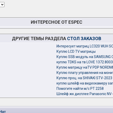
ИНТЕРЕСНОЕ ОТ ESPEC
ДРУГИЕ ТЕМЫ РАЗДЕЛА
СТОЛ ЗАКАЗОВ
Интересует матриц LC320 WUH S
Куплю LCD TV матрицы
Куплю SSB модуль на SAMSUNG 
куплю TDKS на тв LOVE 1372.8003
Куплю матрицу наTV PDP NORDM
Куплю плату управления на монит
Куплю проц. на SHIVAKI STV-2023
куплю шлейф на видеокамеру sa
Помогите найти м/с PT 2258
Шлейф жк дисплее Panasonic NV
Чат