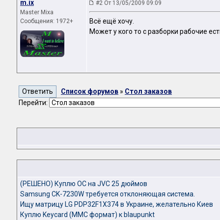
m.ix
#2 От 13/05/2009 09:09
Master Mixa
Всё ещё хочу.
Сообщения: 1972+
Может у кого то с разборки рабочие ест
Список форумов
»
Стол заказов
Перейти:
(РЕШЕНО) Куплю ОС на JVC 25 дюймов
Samsung CK-7230W требуется отклоняющая система.
Ищу матрицу LG PDP32F1X374 в Украине, желательно Киев
Куплю Keycard (MMC формат) к blaupunkt