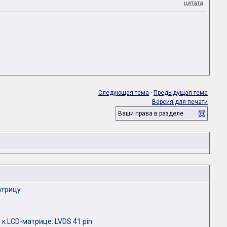
цитата
Следующая тема
·
Предыдущая тема
Версия для печати
Ваши права в разделе
атрицу
к LCD-матрице: LVDS 41 pin