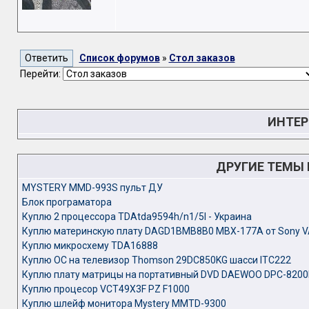
Список форумов
»
Стол заказов
Перейти:
ИНТЕР
ДРУГИЕ ТЕМЫ
MYSTERY MMD-993S пульт ДУ
Блок програматора
Куплю 2 процессора TDAtda9594h/n1/5I - Украина
Куплю материнскую плату DAGD1BMB8B0 MBX-177A от Sony V
Куплю микросхему TDA16888
Куплю ОС на телевизор Thomson 29DC850KG шасси ITC222
Куплю плату матрицы на портативный DVD DAEWOO DPC-820
Куплю процесор VCT49X3F PZ F1000
Куплю шлейф монитора Mystery MMTD-9300