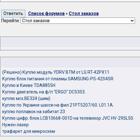
Список форумов
»
Стол заказов
Перейти:
(Решено) Куплю модуль YDRV BTM от LG RT-42PX11
Куплю блок питания от плазмы SAMSUNG-PS-42S4SR
Куплю в Киеве TDA8855H
Куплю двигатель на ф/п "ERGO" DC5353.
куплю мсх.ВЕ324 (шим)
Куплю по Украине шасси на фил.21PT5207/60. L01.1A.
куплю поплавок на хабитат 23
Куплю цифр. блок LCB10668-001D на телевизор JVC HV-29SL50.
Нужен лазер
трафарет для микросхем