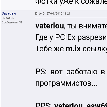
Фотки уже к сожален
Savage-i
#6 От 27/01/2010 11:21
Бывалый
Сообщения: 31
vaterlou
, ты внима
Где у PCIEx разрез
Тебе же
m.ix
ссылку
PS: вот работаю в
программистов...
PPS:
vaterlou
,
asw6