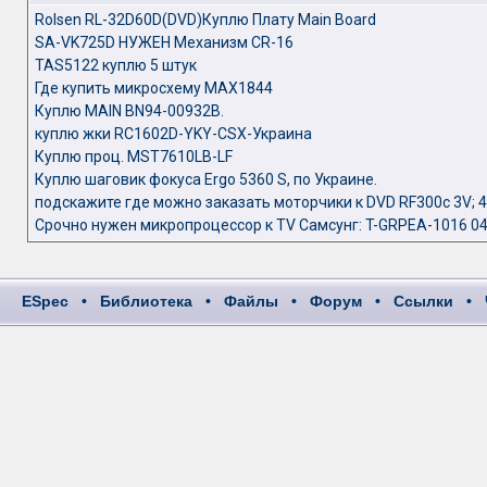
Rolsen RL-32D60D(DVD)Куплю Плату Main Board
SA-VK725D НУЖЕН Механизм CR-16
TAS5122 куплю 5 штук
Где купить микросхему MAX1844
Куплю MAIN BN94-00932B.
куплю жки RC1602D-YKY-CSX-Украина
Куплю проц. MST7610LB-LF
Куплю шаговик фокуса Ergo 5360 S, по Украине.
подскажите где можно заказать моторчики к DVD RF300c 3V; 4
Срочно нужен микропроцессор к TV Самсунг: T-GRPEA-1016 0
ESpec
•
Библиотека
•
Файлы
•
Форум
•
Ссылки
•