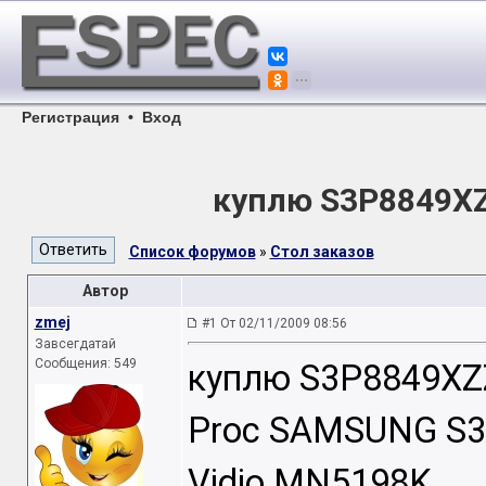
Регистрация
•
Вход
куплю S3P8849XZ
Список форумов
»
Стол заказов
Автор
zmej
#1 От 02/11/2009 08:56
Завсегдатай
Сообщения: 549
куплю S3P8849XZZ
Proc SAMSUNG S3
Vidio MN5198K