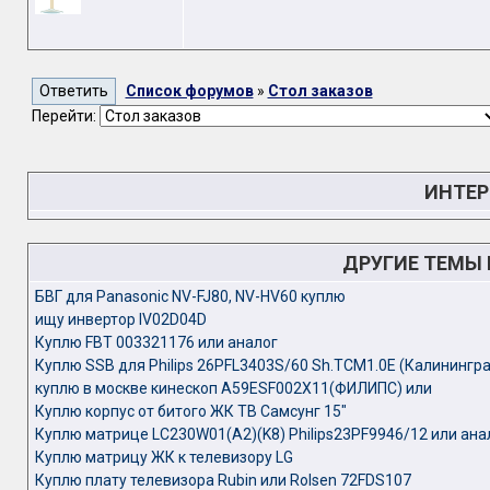
Список форумов
»
Стол заказов
Перейти:
ИНТЕР
ДРУГИЕ ТЕМЫ
БВГ для Panasonic NV-FJ80, NV-HV60 куплю
ищу инвертор IV02D04D
Куплю FBT 003321176 или аналог
Куплю SSB для Philips 26PFL3403S/60 Sh.TCM1.0E (Калинингр
куплю в москве кинескоп A59ESF002X11(ФИЛИПС) или
Куплю корпус от битого ЖК ТВ Самсунг 15"
Куплю матрице LC230W01(A2)(K8) Philips23PF9946/12 или ана
Куплю матрицу ЖК к телевизору LG
Куплю плату телевизора Rubin или Rolsen 72FDS107