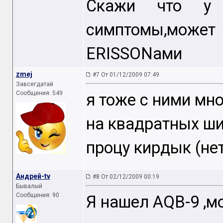
Скажи что у 
симптомы,может
ЕRISSONaми
zmej
#7 От 01/12/2009 07:49
Завсегдатай
Сообщения: 549
я тоже с ними мн
на квадратных шин
процу кирдык (нет
Андрей-tv
#8 От 02/12/2009 00:19
Бывалый
Сообщения: 90
Я нашел АQB-9 ,мо