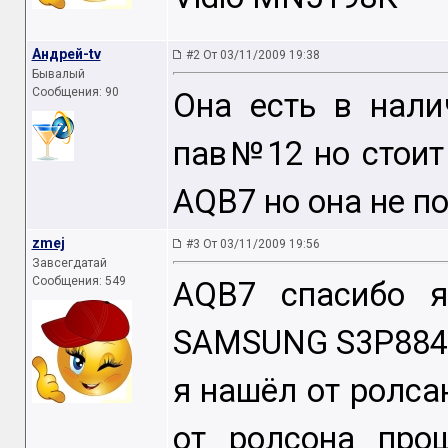
Андрей-tv
#2 От 03/11/2009 19:38
Бывалый
Сообщения: 90
Она есть в нал
пав№12 но стоит 
AQB7 но она не п
zmej
#3 От 03/11/2009 19:56
Завсегдатай
Сообщения: 549
AQB7 спасибо я
SAMSUNG S3P884
я нашёл от ролса
от ролсона про