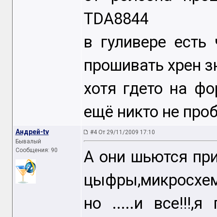
TDA8844
в гуливере есть
прошивать хрен з
хотя гдето на фо
ещё никто не про
Андрей-tv
#4 От 29/11/2009 17:10
Бывалый
Сообщения: 90
А они шьются при
цыфры,микросхем
но .....и все!!!