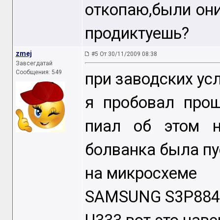
откопаю,были они
продиктуешь?
zmej
#5 От 30/11/2009 08:38
Завсегдатай
Сообщения: 549
при заводских ус
я пробовал прош
пиал об этом н
болванка была пу
на микросхеме
SAMSUNG S3P884