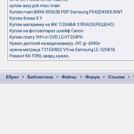
куплю assy pcb misc-main
Куплю main BN94-00562B PDP Samsung PS42D4SKX/BWT
Куплю блоки X.Y.
Куплю материнку на ЖК TOSHIBA 37RV635(РЕШЕНО)
Куплю на фотоаппарат шлейф Canon
Куплю плату УНЧ от DVD LG HT554PH
Нужен дисплей на видеокамеру JVC gr-d340e
нужна матрица T315XW02 V.9 на Samsung LE-32S81B
Ремонт KX-F390, кварц нужен.
ESpec
•
Библиотека
•
Файлы
•
Форум
•
Ссылки
•