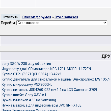
Список форумов
»
Стол заказов
Перейти:
ДРУ
sony DSC W 230 ищу объектив
Ищу плату для LCD монитора NEC 1701. MODEL:L172EN
Куплю CTRL (6871QCH038A) LG 42x2
Куплю двигатель для cтиральной машины Электролюкс EW 1057F
Куплю микросхему PNX3000HL
Куплю питатель JSK4260-022 rev:1.4 на LCD Cameron 3709
Куплю шлейф Sony XAV-A1.
Нужен кинескоп A53 на Samsung
Нужна матрица для видеокамеры JVC GR-FX16E
Поиск Транзисторов Х-диапазона