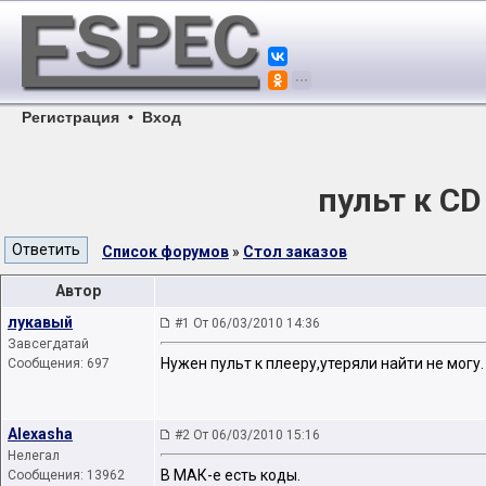
Регистрация
•
Вход
пульт к C
Список форумов
»
Стол заказов
Автор
лукавый
#1 От 06/03/2010 14:36
Завсегдатай
Нужен пульт к плееру,утеряли найти не могу.
Сообщения: 697
Alexasha
#2 От 06/03/2010 15:16
Нелегал
В МАК-е есть коды.
Сообщения: 13962