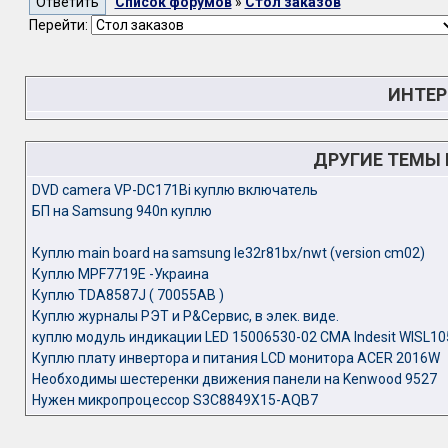
Список форумов
»
Стол заказов
Перейти:
ИНТЕР
ДРУГИЕ ТЕМЫ
DVD camera VP-DC171Bi куплю включатель
БП на Samsung 940n куплю
Куплю main board на samsung le32r81bx/nwt (version cm02)
Куплю MPF7719E -Украина
Куплю TDA8587J ( 70055AB )
Куплю журналы РЭТ и Р&Сервис, в элек. виде.
куплю модуль индикации LED 15006530-02 СМА Indesit WISL1
Куплю плату инвертора и питания LCD монитора ACER 2016W
Необходимы шестеренки движения панели на Kenwood 9527
Нужен микропроцессор S3C8849X15-AQB7