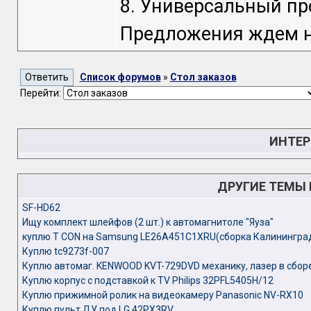
8. Универсальный пр
Предложения ждем на 
Список форумов
»
Стол заказов
Перейти:
ИНТЕР
ДРУГИЕ ТЕМЫ
SF-HD62
Ищу комплект шлейфов (2 шт.) к автомагнитоле "Яуза"
куплю T CON на Samsung LE26A451C1XRU(сборка Калинингра
Куплю tc9273f-007
Куплю автомаг. KENWOOD KVT-729DVD механику, лазер в сбор
Куплю корпус с подставкой к TV Philips 32PFL5405H/12
Куплю прижимной ролик на видеокамеру Panasonic NV-RX10
Куплю пульт ДУ под LG 42PX3RV