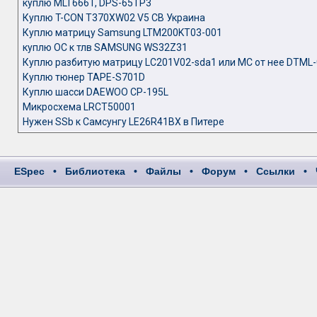
куплю MLT666T, DPS-65TP3
Куплю T-CON T370XW02 V5 CB Украина
Куплю матрицу Samsung LTM200KT03-001
куплю ОС к тлв SAMSUNG WS32Z31
Куплю разбитую матрицу LC201V02-sda1 или MC от нее DTML
Куплю тюнер TAPE-S701D
Куплю шасси DAEWOO CP-195L
Микросхема LRCT50001
Нужен SSb к Самсунгу LE26R41BX в Питере
ESpec
•
Библиотека
•
Файлы
•
Форум
•
Ссылки
•