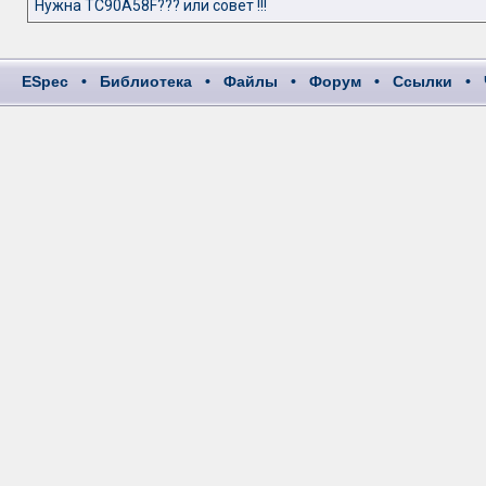
Нужна TC90A58F??? или совет !!!
ESpec
•
Библиотека
•
Файлы
•
Форум
•
Ссылки
•