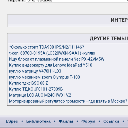
Перейти:
ИНТЕР
ДРУГИЕ ТЕМЫ
*Сколько стоит TDA9381PS/N2/1I1146?
t-con: 6870C-0195A (LC320WXN-SAA1) -куплю
Ищу блоки от плазменной панели Nec PX-42VM5W
Куплю видеокарту для Lenovo IdeaPad Y510
куплю матрицу V470H1-L03
куплю механизм zoom Olympus T-100
Куплю тдкс BSC 68 Z
Куплю ТДКС JF0101-27309B
Матрица LCD AUO M240HW01 V.2
Моторизированый регулятор громкости - где взять в Москве?
ESpec
•
Библиотека
•
Файлы
•
Форум
•
Ссылки
•