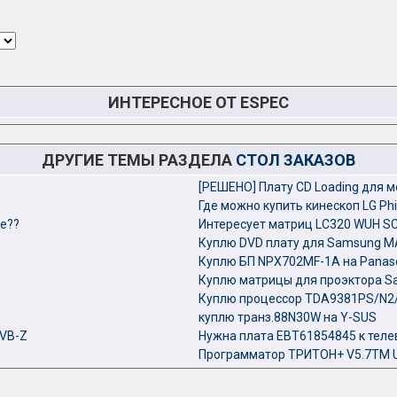
ИНТЕРЕСНОЕ ОТ ESPEC
ДРУГИЕ ТЕМЫ РАЗДЕЛА
СТОЛ ЗАКАЗОВ
[РЕШЕНО] Плату CD Loading для 
Где можно купить кинескоп LG Ph
е??
Интересует матриц LC320 WUH S
Куплю DVD плату для Samsung M
Куплю БП NPX702MF-1A на Panas
Куплю матрицы для проэктора S
Куплю процессор TDA9381PS/N2/
куплю транз.88N30W на Y-SUS
RVB-Z
Нужна плата EBT61854845 к теле
Программатор ТРИТОН+ V5.7TM U