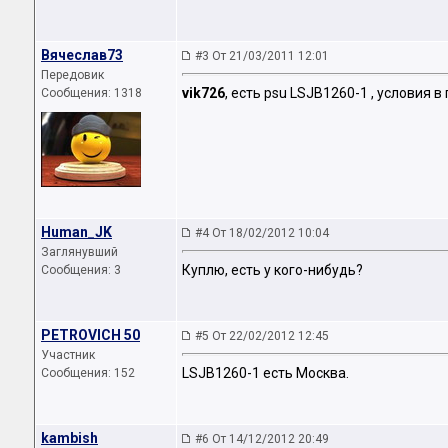
Вячеслав73
#3 От 21/03/2011 12:01
Передовик
vik726
, есть psu LSJB1260-1 , условия в 
Сообщения: 1318
Human_JK
#4 От 18/02/2012 10:04
Заглянувший
Куплю, есть у кого-нибудь?
Сообщения: 3
PETROVICH 50
#5 От 22/02/2012 12:45
Участник
LSJB1260-1 есть Москва.
Сообщения: 152
kambish
#6 От 14/12/2012 20:49