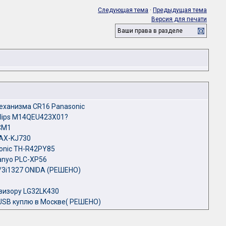
Следующая тема
·
Предыдущая тема
Версия для печати
Ваши права в разделе
механизма СR16 Panasonic
ilips M14QEU423X01?
CM1
AX-KJ730
onic TH-R42PY85
anyo PLC-XP56
3i1327 ONIDA (РЕШЕНО)
визору LG32LK430
SB куплю в Москве( РЕШЕНО)