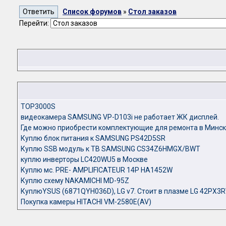
Список форумов
»
Стол заказов
Перейти:
TOP3000S
видеокамера SAMSUNG VP-D103i не работает ЖК дисплей.
Где можно приобрести комплектующие для ремонта в Минск
Куплю блок питания к SAMSUNG PS42D5SR
Куплю SSB модуль к ТВ SAMSUNG CS34Z6HMGX/BWT
куплю инверторы LC420WU5 в Москве
Куплю мс. PRE- AMPLIFICATEUR 14P HA1452W
Куплю схему NAKAMICHI MD-95Z
КуплюYSUS (6871QYH036D), LG v7. Стоит в плазме LG 42PX3
Покупка камеры HITACHI VM-2580E(AV)