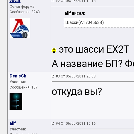
vovar
#2 От 05/05/2011 19:13
Фанат форума
Сообщения: 3243
alif писал:
Шасси(A1704563B)
это шасси EX2T
А название БП? Ф
DenisCh
#3 От 05/05/2011 23:58
Участник
Сообщения: 137
откуда вы?
alif
#4 От 06/05/2011 16:16
Участник