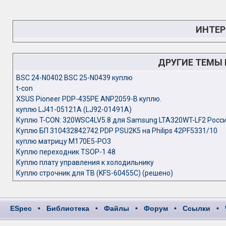
ИНТЕР
ДРУГИЕ ТЕМЫ
BSC 24-N0402 BSC 25-N0439 куплю
t-con
XSUS Pioneer PDP-435PE ANP2059-B куплю.
куплю LJ41-05121A (LJ92-01491A)
Куплю T-CON: 320WSC4LV5.8 для Samsung LTA320WT-LF2 Росс
Куплю БП 310432842742 PDP PSU2K5 на Philips 42PF5331/10
куплю матрицу M170E5-PO3
Куплю переходник TSOP-1 48
Куплю плату управления к холодильнику
Куплю строчник для ТВ (KFS-60455C) (решено)
ESpec
•
Библиотека
•
Файлы
•
Форум
•
Ссылки
•