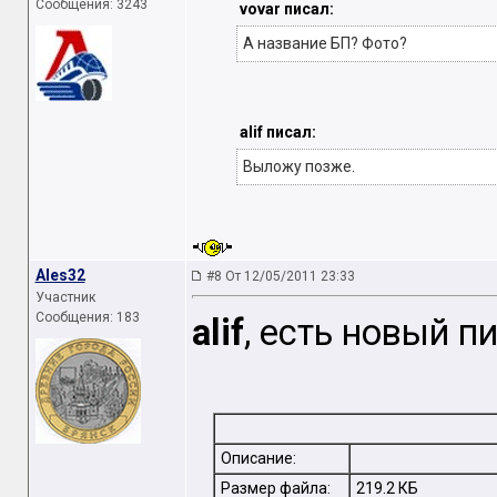
Сообщения: 3243
vovar писал:
А название БП? Фото?
alif писал:
Выложу позже.
Ales32
#8 От 12/05/2011 23:33
Участник
Сообщения: 183
alif
, есть новый п
Описание:
Размер файла:
219.2 КБ