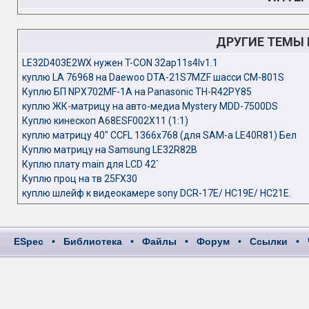
ДРУГИЕ ТЕМЫ
LE32D403E2WX нужен T-CON 32ap11s4lv1.1
куплю LA 76968 на Daewoo DTA-21S7MZF шасси CM-801S
Куплю БП NPX702MF-1A на Panasonic TH-R42PY85
куплю ЖК-матрицу на авто-медиа Mystery MDD-7500DS
Куплю кинескоп А68ESF002X11 (1:1)
куплю матрицу 40" CCFL 1366x768 (для SAM-a LE40R81) Бел
Куплю матрицу на Samsung LE32R82B
Куплю плату main для LCD 42`
Куплю проц на тв 25FX30
куплю шлейф к видеокамере sony DCR-17E/ HC19E/ HC21E.
ESpec
•
Библиотека
•
Файлы
•
Форум
•
Ссылки
•