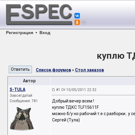
Регистрация
•
Вход
куплю Т
Список форумов
»
Стол заказов
Автор
S-TULA
#1 От 10/05/2011 22:32
Завсегдатай
Добрый вечер всем !
Сообщения: 781
куплю ТДКС TLF15611F
можно б/у но рабочий т.е с разборки.. у 
Сергей (Тула)