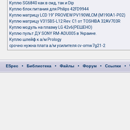
Куплю SG6840 как в смд, так и Dip
Куплю блок питания для Philips 42FD9944
Куплю матрицу LCD 19" PROVIEW PV190WLCM (M190A1-P02)
Куплю матрицу V315B5-L12 Rev. C1 от TOSHIBA 32AV703R
Куплю модуль на плазму LG 42v6(РЕШЕНО)
Куплю пульт ДУ SONY RM-ADU005 в Украине.
Куплю шлейф к а/м Prology
срочно нужна плата а/м усилителя cv-omw7g21-2
ESpec
•
Библиотека
•
Файлы
•
Форум
•
Ссылки
•