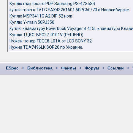
Куплю main board PDP Samsung PS-42S5SR
куплю main к TV LG EAX43261601 50PG60/70 в Новосибирске
Куплю MSP3411G A2 DIP 52 нож
Куплю Y-main 50PJ350
куплю клавиатуру Roverbook Voyager B 415L клавиатура Клав
Куплю ТДКС: BSC27-0101V (РЕШЕНО)
Нужен тюнер TEQE8-L01A от LCD SONY 32
Нужна TDA7496LK SOP20 по Украине.
ESpec
•
Библиотека
•
Файлы
•
Форум
•
Ссылки
•