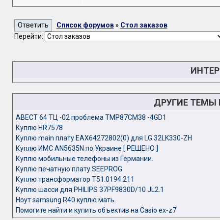
Список форумов
»
Стол заказов
Перейти:
ИНТЕР
ДРУГИЕ ТЕМЫ
АВЕСТ 64 ТЦ -02 проблема TMP87CM38 -4GD1
Куплю HR7578
Куплю main плату EAX64272802(0) для LG 32LK330-ZH
Куплю ИМС AN5635N по Украине [ РЕШЕНО ]
Куплю мобильные телефоны из Германии.
Куплю печатную плату SEEPROG
Куплю трансформатор T51.0194.211
Куплю шасси для PHILIPS 37PF9830D/10 JL2.1
Ноут samsung R40 куплю мать.
Помогите найти и купить объектив на Сasio ex-z7