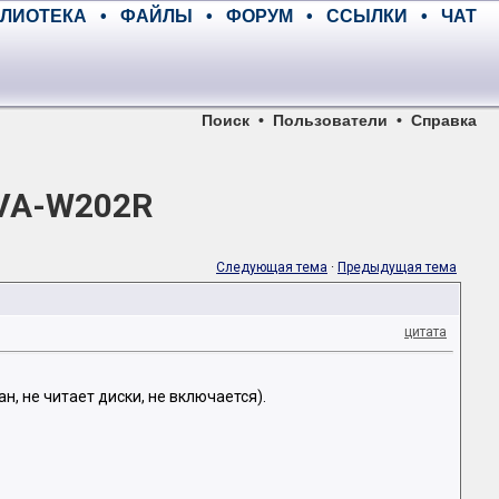
ЛИОТЕКА
•
ФАЙЛЫ
•
ФОРУМ
•
ССЫЛКИ
•
ЧАТ
Поиск
•
Пользователи
•
Справка
IVA-W202R
Следующая тема
·
Предыдущая тема
цитата
, не читает диски, не включается).