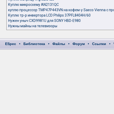
Куплю микросхему AN2131QC
куплю процессор TMP47P443VN на кофем-у Saeco Vienna с п
Куплю тр-р инвертора LCD Philips 37PFL8404H/60
Нужен уныч CXD9981U для SONY HBD-E980
Нужны майны на телевизоры
ESpec
•
Библиотека
•
Файлы
•
Форум
•
Ссылки
•