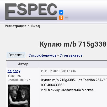
Регистрация
•
Вход
Куплю m/b 715g338
Список форумов
»
Стол заказов
Автор
helgboy
#1 От 28/10/2011 14:02
Участник
Куплю m/b 715g3385-1 от Toshiba 26AV6
Сообщения: 177
ICQ 406433853
Или в личку. Желательно Москва.