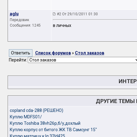
aglu
#2 От 29/10/2011 01:30
Передовик
в личных
Сообщения: 1245
Список форумов
»
Стол заказов
Перейти:
ИНТЕР
ДРУГИЕ ТЕМЫ
copland cda-288 (РЕШЕНО)
Куплю MDFS01/
Куплю Toshiba 38vh26p,б/у,дохлый
Куплю корпус от битого ЖК ТВ Самсунг 15"
Куплю матрицу к lg 32ld425