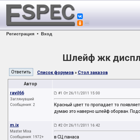
Регистрация
•
Вход
Шлейф жк диспл
Список форумов
»
Стол заказов
Автор
ravil66
#1 От 26/11/2011 15:00
Заглянувший
Красный цвет то пропадает то появляет
Сообщения: 2
думаю это наверно шлейф оборван. Подс
m.ix
#2 От 26/11/2011 16:42
Master Mixa
в СЦ панаса
Сообщения: 1972+