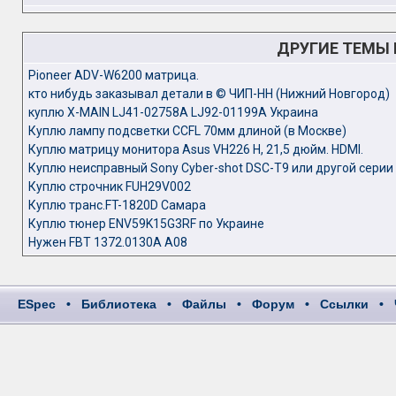
ДРУГИЕ ТЕМЫ
Pioneer ADV-W6200 матрица.
кто нибудь заказывал детали в © ЧИП-НН (Нижний Новгород)
куплю X-MAIN LJ41-02758A LJ92-01199A Украина
Куплю лампу подсветки CCFL 70мм длиной (в Москве)
Куплю матрицу монитора Asus VH226 H, 21,5 дюйм. HDMI.
Куплю неисправный Sony Cyber-shot DSC-T9 или другой серии 
Куплю строчник FUH29V002
Куплю транс.FT-1820D Самара
Куплю тюнер ENV59K15G3RF по Украине
Нужен FBT 1372.0130A A08
ESpec
•
Библиотека
•
Файлы
•
Форум
•
Ссылки
•