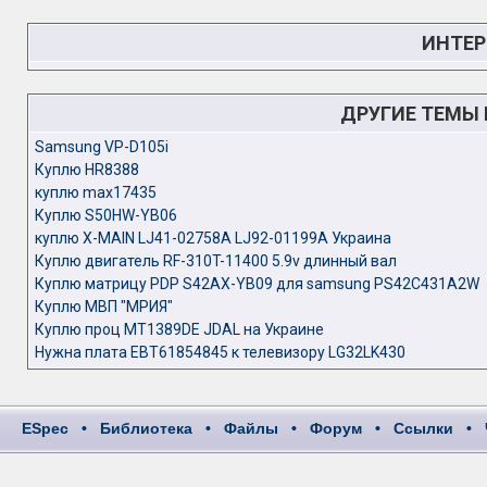
ИНТЕР
ДРУГИЕ ТЕМЫ
Samsung VP-D105i
Куплю HR8388
куплю max17435
Куплю S50HW-YB06
куплю X-MAIN LJ41-02758A LJ92-01199A Украина
Куплю двигатель RF-310T-11400 5.9v длинный вал
Куплю матрицу PDP S42AX-YB09 для samsung PS42C431A2W
Куплю МВП "МРИЯ"
Куплю проц MT1389DE JDAL на Украине
Нужна плата EBT61854845 к телевизору LG32LK430
ESpec
•
Библиотека
•
Файлы
•
Форум
•
Ссылки
•