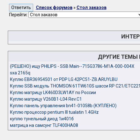
Список форумов
»
Стол заказов
Перейти:
ИНТЕР
ДРУГИЕ ТЕМЫ
(РЕШЕНО) ищу PHILIPS - SSB Main--715G3786-M1A-000-004X
sxa 2165q
Куплю EBR36954501 от PDP LG 42PC51-ZB.ARUYLBU
Куплю SSB модуль THOMSON 61TW610S шасси RP C21/ETC22
Куплю матрицу LK460D3LW1AY по России
Куплю матрицу V260B1-L04 Rev.C1
Куплю панель управления bn41-01058b (КУПЛЕНО)
Куплю процессор pentium III tualatin 1.4GHz
куплю тунельный диод 1и401б
матрица на самсунг TLF400HA08