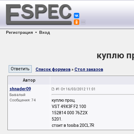
Регистрация
•
Вход
куплю п
Список форумов
»
Стол заказов
Автор
shnader09
#1 От 16/03/2012 11:01
Бывалый
куплю проц.
Сообщения: 74
VST 49X3F F2 100
152814 000 76Z2X
5201.
стоит в tosiba 20CL7R