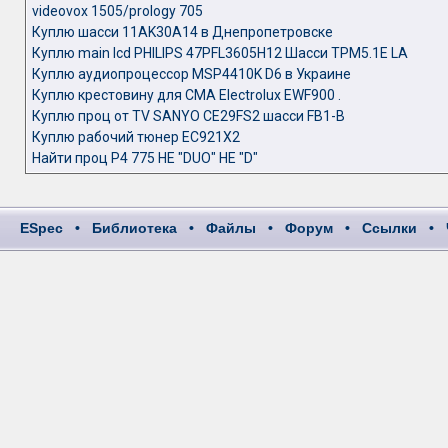
videovox 1505/prology 705
Куплю шасси 11AK30A14 в Днепропетровске
Куплю main lcd PHILIPS 47PFL3605H12 Шасси TPM5.1E LA
Куплю аудиопроцессор MSР4410K D6 в Украине
Куплю крестовину для СМА Electrolux EWF900 .
Куплю проц от TV SANYO CE29FS2 шасси FB1-B
Куплю рабочий тюнер EC921X2
Найти проц P4 775 НЕ "DUO" НЕ "D"
ESpec
•
Библиотека
•
Файлы
•
Форум
•
Ссылки
•