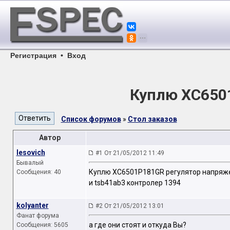
Регистрация
•
Вход
Куплю XC650
Список форумов
»
Стол заказов
Автор
lesovich
#1 От 21/05/2012 11:49
Бывалый
Куплю XC6501P181GR регулятор напряж
Сообщения: 40
и tsb41ab3 контролер 1394
kolyanter
#2 От 21/05/2012 13:01
Фанат форума
а где они стоят и откуда Вы?
Сообщения: 5605