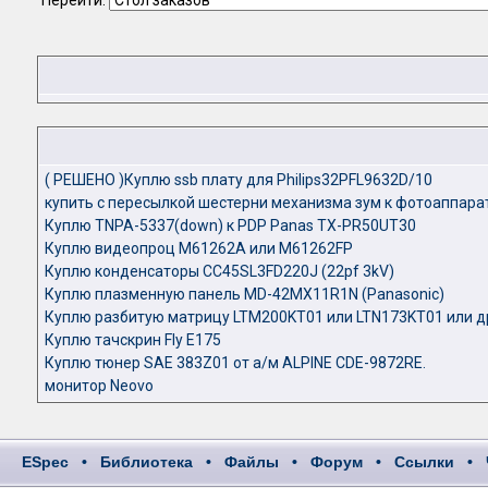
Перейти:
( РЕШЕНО )Куплю ssb плату для Philips32PFL9632D/10
купить с пересылкой шестерни механизма зум к фотоаппарат
Куплю TNPA-5337(down) к PDP Panas TX-PR50UT30
Куплю видеопроц M61262A или M61262FP
Куплю конденсаторы CC45SL3FD220J (22pf 3kV)
Куплю плазменную панель MD-42MX11R1N (Panasonic)
Куплю разбитую матрицу LTM200KT01 или LTN173KT01 или д
Куплю тачскрин Fly E175
Куплю тюнер SAE 383Z01 от а/м ALPINE CDE-9872RE.
монитор Neovo
ESpec
•
Библиотека
•
Файлы
•
Форум
•
Ссылки
•