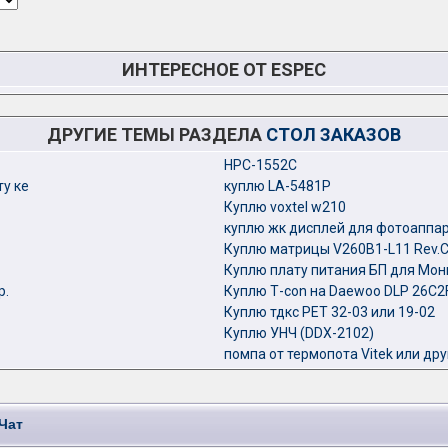
ИНТЕРЕСНОЕ ОТ ESPEC
ДРУГИЕ ТЕМЫ РАЗДЕЛА
СТОЛ ЗАКАЗОВ
HPC-1552C
у ке
куплю LA-5481P
Куплю voxtel w210
куплю жк дисплей для фотоаппа
Куплю матрицы V260B1-L11 Rev.C
Куплю плату питания БП для Мо
р.
Куплю Т-con на Daewoo DLP 26C2
Куплю тдкс РЕТ 32-03 или 19-02
Куплю УНЧ (DDX-2102)
помпа от термопота Vitek или др
Чат