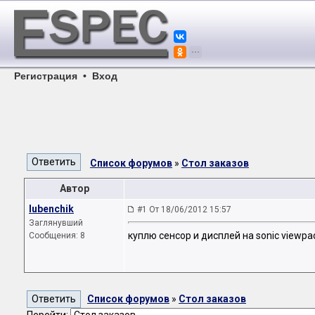
Регистрация
•
Вход
Список форумов
»
Стол заказов
Автор
lubenchik
#1 От 18/06/2012 15:57
Заглянувший
куплю сенсор и дисплей на sonic viewpa
Сообщения: 8
Список форумов
»
Стол заказов