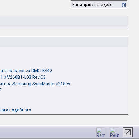
Ваши права в разделе
рата панасоник DMC-FS42
1 и V260B1-L03 Rev.C3
нитора Samsung SyncMasterc215tw
F
угого подобного