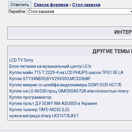
Список форумов
»
Стол заказов
Перейти:
ИНТЕР
ДРУГИЕ ТЕМЫ
LCD TV Sony
Блок питания на музыкальный центр LG lx
Куплю майн 715 T 2229-4 на LCD PHILIPS шасси TPS1.0E LA
Куплю STY34NB50,BYV29X500,MC33368P
Куплю микрик со шлейфа видеокамеры SONY DCR-HC17E
Куплю на LG-K6530 проц OIMCRSA072A или полностью плату
Куплю программатор
Куплю пульт ДУ SONY RM-ADU005 в Украине
Куплю тьюнер TAFD-M232 (LG).
нужна матрица sharp LK315T3LA57.