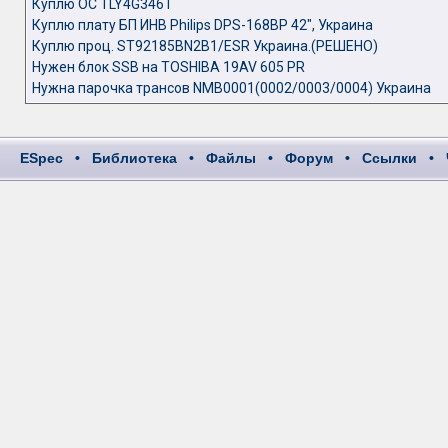
Куплю ОС TLY4G346T
Куплю плату БП ИНВ Philips DPS-168BP 42", Украина
Куплю проц. ST92185BN2B1/ESR Украина.(РЕШЕНО)
Нужен блок SSB на TOSHIBA 19AV 605 PR
Нужна парочка трансов NMB0001(0002/0003/0004) Украина
ESpec
•
Библиотека
•
Файлы
•
Форум
•
Ссылки
•