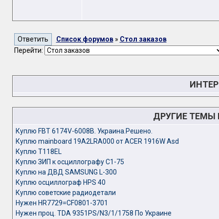
Список форумов
»
Стол заказов
Перейти:
ИНТЕР
ДРУГИЕ ТЕМЫ
Куплю FBT 6174V-6008B. Украина.Решено.
Куплю mainboard 19A2LRA000 от ACER 1916W Asd
Куплю T118EL
Куплю ЗИП к осциллографу С1-75
Куплю на ДВД SAMSUNG L-300
Куплю осциллограф HPS 40
Куплю советские радиодетали
Нужен HR7729=CF0801-3701
Нужен проц. TDA 9351PS/N3/1/1758 По Украине