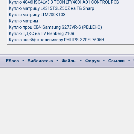
Куплю 4046HSC4LV3.3 TCON LTY400HA01 CONTROL PCB
Куплю матрицу LK315T3LZ5CZ на ТВ Sharp
Куплю матрицу LTM200KT03
Куплю матриы
Куплю проц СВЧ Samsung G273VR-S (РЕШЕНО)
Куплю ТДКС на TV Elenberg 2108.
Куплю шлейф к телевизору PHILIPS-32PFL7605H
ESpec
•
Библиотека
•
Файлы
•
Форум
•
Ссылки
•