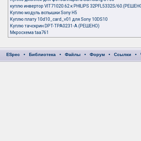
куплю инвертор VIT71020.62 к PHILIPS 32PFL5332S/60.(РЕШЕН
Куплю модуль вспышки Sony H5
Куплю плату 10d10_card_v01 для Sony 10DS10
Куплю тачскрин DPT-TPA0231-A (РЕШЕНО)
Мкросхема taa761
ESpec
•
Библиотека
•
Файлы
•
Форум
•
Ссылки
•