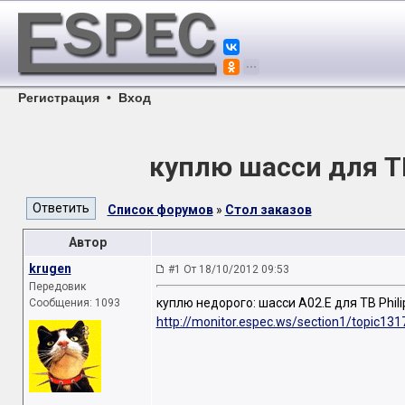
Регистрация
•
Вход
куплю шасси для ТВ
Список форумов
»
Стол заказов
Автор
krugen
#1 От 18/10/2012 09:53
Передовик
куплю недорого: шасси A02.E для ТВ Phil
Сообщения: 1093
http://monitor.espec.ws/section1/topic131