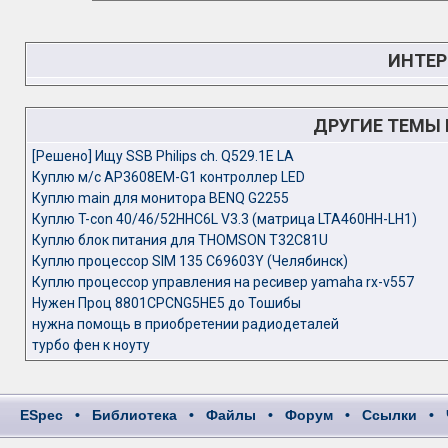
ИНТЕР
ДРУГИЕ ТЕМЫ
[Решено] Ищу SSB Philips ch. Q529.1E LA
Куплю м/с AP3608EM-G1 контроллер LED
Куплю main для монитора BENQ G2255
Куплю T-con 40/46/52HHC6L V3.3 (матрица LTA460HH-LH1)
Куплю блок питания для THOMSON T32C81U
Куплю процессор SIM 135 C69603Y (Челябинск)
Куплю процессор управления на ресивер yamaha rx-v557
Нужен Проц 8801CPCNG5HE5 до Тошибы
нужна помощь в приобретении радиодеталей
турбо фен к ноуту
ESpec
•
Библиотека
•
Файлы
•
Форум
•
Ссылки
•