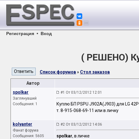
Регистрация
•
Вход
( РЕШЕНО) К
Список форумов
»
Стол заказов
Автор
spolkar
#1 От 03/12/2012 12:01
Заглянувший
Куплю БП PSPU J902A(J903) для LG 42
Сообщения: 1
т. 8-915-068-69-11 или в личку
kolyanter
#2 От 03/12/2012 14:06
Фанат форума
spolkar
, в личке
Сообщения: 5605