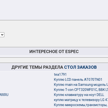
ИНТЕРЕСНОЕ ОТ ESPEC
ДРУГИЕ ТЕМЫ РАЗДЕЛА
СТОЛ ЗАКАЗОВ
tea1791
Куплю LCD панель AT070TN01
Куплю main на Samsung модель
Куплю T-con CPT320WF01C, BBK L
2WXRU
Куплю клавиатуру на ноут DELL
куплю матрицу к телевизору LG 
Куплю микросхемы,транзисторы, 