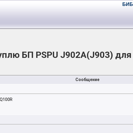
БИБ
уплю БП PSPU J902A(J903) для
Сообщение
PQ100R