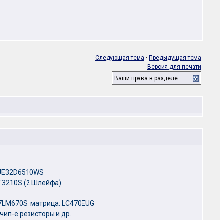
Следующая тема
·
Предыдущая тема
Версия для печати
Ваши права в разделе
:UE32D6510WS
T3210S (2 Шлейфа)
47LM670S, матрица: LC470EUG
чип-е резисторы и др.