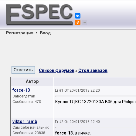
Регистрация
•
Вход
Список форумов
»
Стол заказов
Автор
force-13
#1 От 20/01/2013 22:20
Завсегдатай
Куплю ТДКС 13720130A B06 для Philips 
Сообщения: 473
viktor_ramb
#2 От 20/01/2013 22:40
Сам себе начальник
force-13
, в личке.
Сообщения: 23838