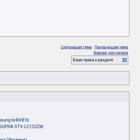
Следующая тема
·
Предыдущая тема
Версия для печати
Ваши права в разделе
sung le40r81b
 SUPRA STV-LC1522W
sa (Украина)