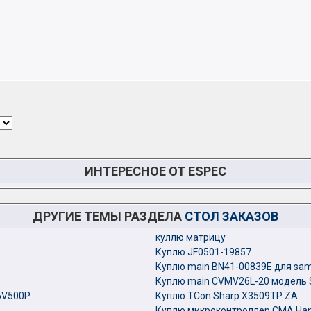
ИНТЕРЕСНОЕ ОТ ESPEC
ДРУГИЕ ТЕМЫ РАЗДЕЛА
СТОЛ ЗАКАЗОВ
куллю матрицу
Куплю JF0501-19857
Куплю main BN41-00839E для sam
Куплю main CVMV26L-20 модель
AV500P
Куплю TCon Sharp X3509TP ZA
Куплю микроконтроллер СМА Han