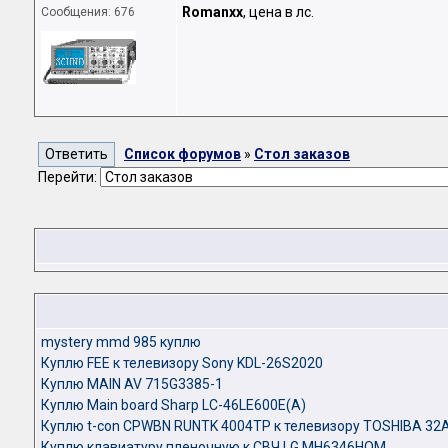
Romanxx
, цена в лс.
Сообщения: 676
Список форумов
»
Стол заказов
Перейти:
mystery mmd 985 куплю
Куплю FEE к телевизору Sony KDL-26S2020
Куплю MAIN AV 715G3385-1
Куплю Main board Sharp LC-46LE600E(A)
Куплю t-con СPWBN RUNTK 4004TP к телевизору TOSHIBA 32
Куплю клавиатуру пленочную к СВЧ LG MH6346HQM