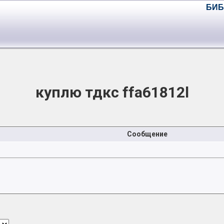
БИБ
куплю тдкс ffa61812l
Сообщение