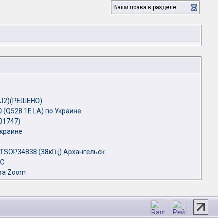
Ваши права в разделе
J2)(РЕШЕНО)
 (Q528.1E LA) по Украине.
01747)
украине
TSOP34838 (38кГц) Архангельск
9C
tra Zoom