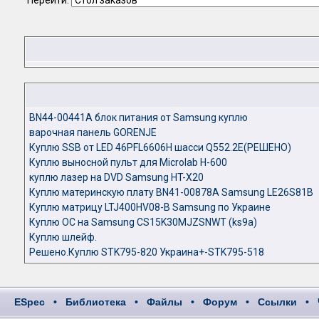
Перейти:
BN44-00441A блок питания от Samsung куплю
варочная панель GORENJE
Куплю SSB от LED 46PFL6606H шасси Q552.2E(РЕШЕНО)
Куплю выносной пульт для Microlab H-600
куплю лазер на DVD Samsung HT-X20
Куплю материнскую плату BN41-00878A Samsung LE26S81B
Куплю матрицу LTJ400HV08-B Samsung по Украине
Куплю ОС на Samsung CS15K30MJZSNWT (ks9a)
Куплю шлейф.
Решено.Куплю STK795-820 Украина+-STK795-518
ESpec
•
Библиотека
•
Файлы
•
Форум
•
Ссылки
•