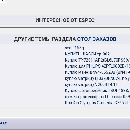
ИНТЕРЕСНОЕ ОТ ESPEC
ДРУГИЕ ТЕМЫ РАЗДЕЛА
СТОЛ ЗАКАЗОВ
sxa 2165q
КУПИТЬ ШАССИ ср-002
Куплю TY72011AP2(BL6L70PS09/
Куплю для PHILIPS 42PFL9632D/10
Куплю майн: BN94-05523B (BN41-
куплю матрицу LTJ320HN07-L по 
куплю матрицу V260B1-L11
Куплю фотоприёмник TSOP1838, 
нужен процессор на LG chassi 05
Шлейф Olympus Camedia C765 Ul
Чат