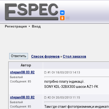
Регистрация
•
Вход
Список форумов
»
Стол заказов
Автор
stepan08.03.82
#1 От 18/03/2013 14:13
Бывалый
потрібно плату індикації .
Сообщения: 85
SONY KDL-32BX300 шасси AZ1-FK
stepan08.03.82
#2 От 20/03/2013 11:15
Бывалый
Там где стаит фотоприэмник,и индикато
Сообщения: 85