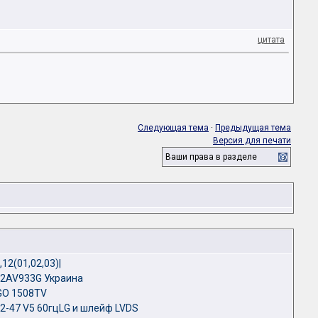
цитата
Следующая тема
·
Предыдущая тема
Версия для печати
Ваши права в разделе
12(01,02,03)|
32AV933G Украина
RGO 1508TV
32-47 V5 60гцLG и шлейф LVDS